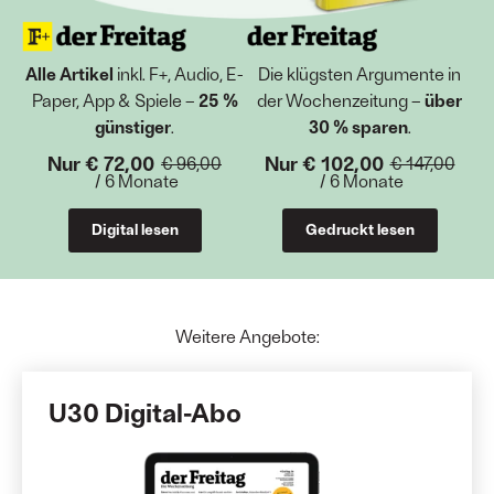
Alle Artikel
inkl. F+, Audio, E-
Die klügsten Argumente in
Paper, App & Spiele –
25 %
der Wochenzeitung –
über
günstiger
.
30 % sparen
.
Nur € 72,00
Nur € 102,00
€ 96,00
€ 147,00
/ 6 Monate
/ 6 Monate
Digital lesen
Gedruckt lesen
Weitere Angebote:
U30 Digital-Abo