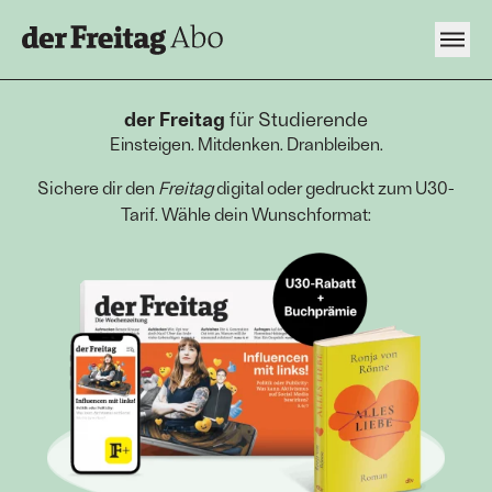
Menü
der Freitag
für Studierende
Einsteigen. Mitdenken. Dranbleiben.
Sichere dir den
Freitag
digital oder gedruckt zum U30-
Tarif. Wähle dein Wunschformat: